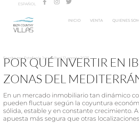
ESPAÑOL
INICIO
VENTA
QUIENES SO
POR QUÉ INVERTIR EN I
Escrito por
Estefanía Jaramillo
el
12 agosto 2025
ZONAS DEL MEDITERRÁ
En un mercado inmobiliario tan dinámico co
pueden fluctuar según la coyuntura económi
sólida, estable y en constante crecimiento. 
apuesta más segura que otras localizaciones