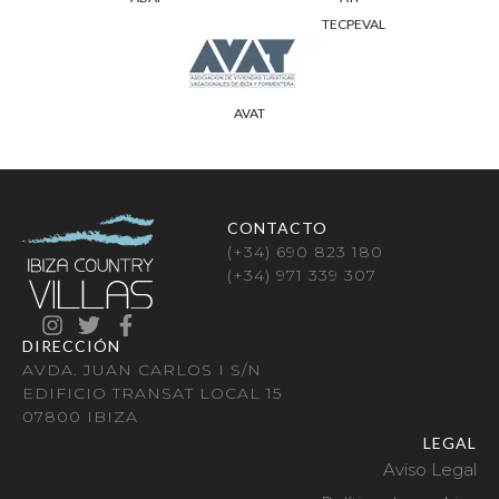
TECPEVAL
AVAT
CONTACTO
(+34) 690 823 180
(+34) 971 339 307
DIRECCIÓN
AVDA. JUAN CARLOS I S/N
EDIFICIO TRANSAT LOCAL 15
07800 IBIZA
LEGAL
Aviso Legal