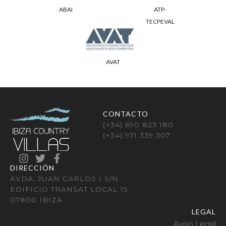
ABAI
ATP-
TECPEVAL
AVAT
CONTACTO
(+34) 690 823 180
(+34) 971 339 307
DIRECCIÓN
AVDA. JUAN CARLOS I S/N
EDIFICIO TRANSAT LOCAL 15
07800 IBIZA
LEGAL
Aviso Legal