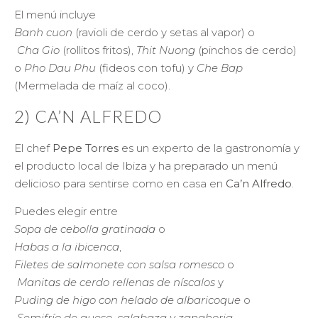
El menú incluye
Banh cuon
(ravioli de cerdo y setas al vapor) o
Cha Gio
(rollitos fritos),
Thit Nuong
(pinchos de cerdo)
o
Pho Dau Phu
(fideos con tofu) y
Che Bap
(Mermelada de maíz al coco).
2) CA’N ALFREDO
El chef
Pepe Torres
es un experto de la gastronomía y
el producto local de Ibiza y ha preparado un menú
delicioso para sentirse como en casa en
Ca’n Alfredo
.
Puedes elegir entre
Sopa de cebolla gratinada
o
Habas a la ibicenca
,
Filetes de salmonete con salsa romesco
o
Manitas de cerdo rellenas de níscalos
y
Puding de higo con helado de albaricoque
o
Semifrío de queso, calabaza y zanahoria
.