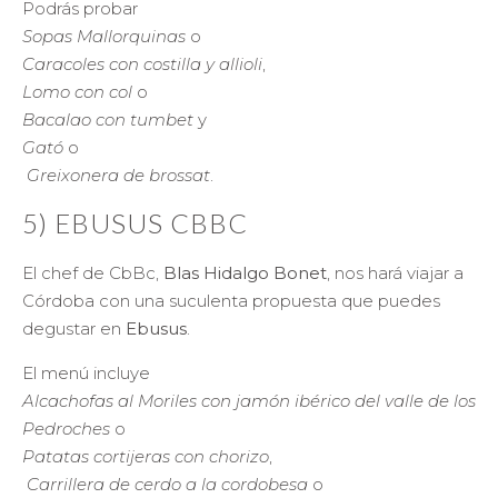
Podrás probar
Sopas Mallorquinas
o
Caracoles con costilla y allioli
,
Lomo con col
o
Bacalao con tumbet
y
Gató
o
Greixonera de brossat
.
5) EBUSUS CBBC
El chef de CbBc,
Blas Hidalgo Bonet
, nos hará viajar a
Córdoba con una suculenta propuesta que puedes
degustar en
Ebusus
.
El menú incluye
Alcachofas al Moriles con jamón ibérico del valle de los
Pedroches
o
Patatas cortijeras con chorizo
,
Carrillera de cerdo a la cordobesa
o