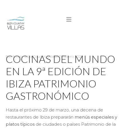
COCINAS DEL MUNDO
Escrito por
Ibiza Country Villas
el
11 febrero 2020
EN LA 9ª EDICIÓN DE
IBIZA PATRIMONIO
GASTRONÓMICO
Hasta el próximo 29 de marzo, una decena de
restaurantes de Ibiza prepararán
menús especiales y
platos típicos
de ciudades o países Patrimonio de la