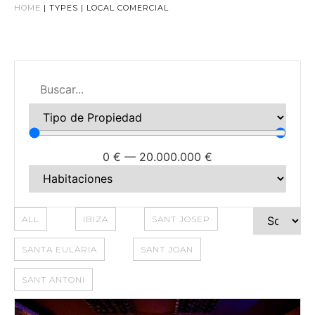
HOME
|
TYPES
|
LOCAL COMERCIAL
0
€
—
20.000.000
€
ALL
IBIZA
SANT JOSEP
SANTA EULÀRIA
SANT JOAN
SANT ANTONI