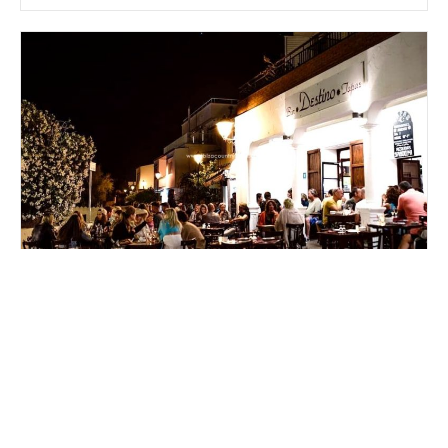
Local Comercial
Sant Josep de sa Talaia
Ref: 30063c
TRASPASO DE RESTAURANTE ICÓNICO EN SAN
JOSÉ
325.000 €
2
Habitaciones: 30
Superficie: 210 m