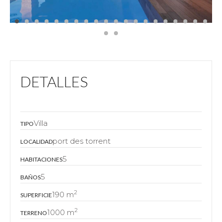
DETALLES
Villa
TIPO
port des torrent
LOCALIDAD
5
HABITACIONES
5
BAÑOS
2
190 m
SUPERFICIE
2
1000 m
TERRENO