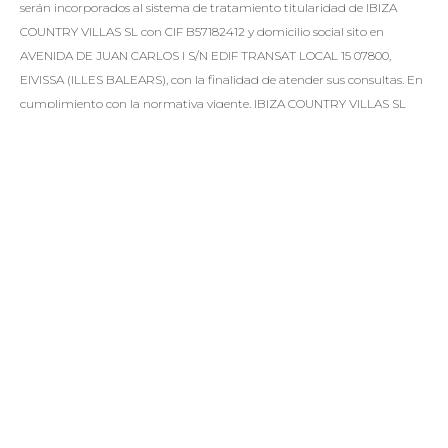
serán incorporados al sistema de tratamiento titularidad de IBIZA
COUNTRY VILLAS SL con CIF B57182412 y domicilio social sito en
AVENIDA DE JUAN CARLOS I S/N EDIF TRANSAT LOCAL 15 07800,
EIVISSA (ILLES BALEARS), con la finalidad de atender sus consultas. En
cumplimiento con la normativa vigente, IBIZA COUNTRY VILLAS SL
informa que los datos serán conservados durante el plazo
estrictamente necesario para cumplir con los preceptos mencionados
con anterioridad.
ENVIAR
PROPIEDADES SIMILARES