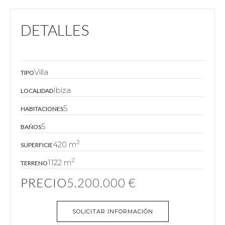
DETALLES
Villa
TIPO
Ibiza
LOCALIDAD
5
HABITACIONES
5
BAÑOS
2
420 m
SUPERFICIE
2
1122 m
TERRENO
PRECIO
5.200.000 €
SOLICITAR INFORMACIÓN