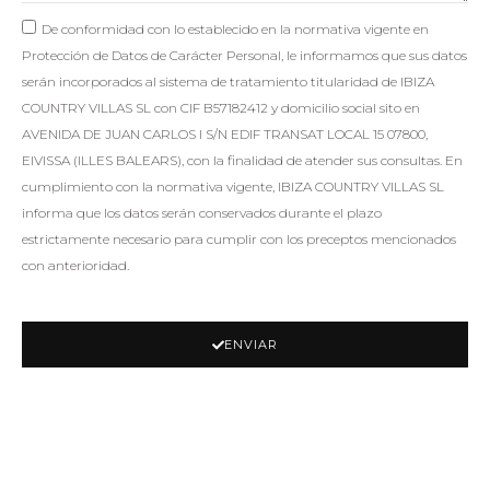
De conformidad con lo establecido en la normativa vigente en
Protección de Datos de Carácter Personal, le informamos que sus datos
serán incorporados al sistema de tratamiento titularidad de IBIZA
COUNTRY VILLAS SL con CIF B57182412 y domicilio social sito en
AVENIDA DE JUAN CARLOS I S/N EDIF TRANSAT LOCAL 15 07800,
EIVISSA (ILLES BALEARS), con la finalidad de atender sus consultas. En
cumplimiento con la normativa vigente, IBIZA COUNTRY VILLAS SL
informa que los datos serán conservados durante el plazo
estrictamente necesario para cumplir con los preceptos mencionados
con anterioridad.
ENVIAR
PROPIEDADES SIMILARES