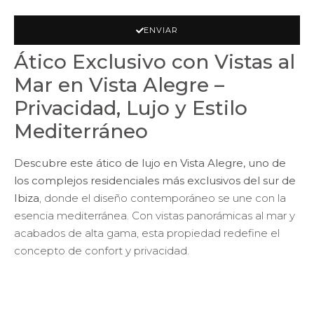
ENVIAR
Ático Exclusivo con Vistas al
Mar en Vista Alegre –
Privacidad, Lujo y Estilo
Mediterráneo
Descubre este ático de lujo en Vista Alegre, uno de
los complejos residenciales más exclusivos del sur de
Ibiza
, donde el diseño contemporáneo se une con la
esencia mediterránea. Con vistas panorámicas al mar y
acabados de alta gama, esta propiedad redefine el
concepto de confort y privacidad.
Ubicado dentro de
Vista Alegre Suites
, un enclave
privado con seguridad 24h, el complejo se compone
de solo 29 apartamentos únicos. Cada unidad ha sido