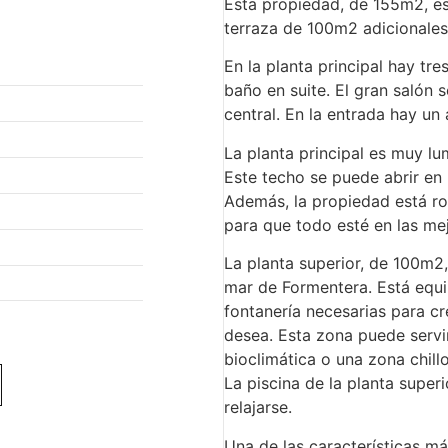
Esta propiedad, de 155m2, es
terraza de 100m2 adicionales
En la planta principal hay tr
baño en suite. El gran salón 
central. En la entrada hay u
La planta principal es muy lu
Este techo se puede abrir en l
Además, la propiedad está ro
para que todo esté en las me
La planta superior, de 100m2,
mar de Formentera. Está equi
fontanería necesarias para cr
desea. Esta zona puede servi
bioclimática o una zona chill
La piscina de la planta super
relajarse.
Una de las características má