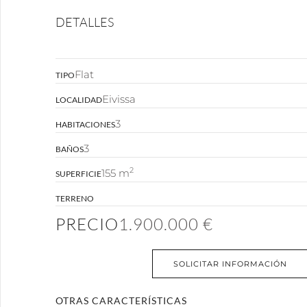
DETALLES
Flat
TIPO
Eivissa
LOCALIDAD
3
HABITACIONES
3
BAÑOS
2
155 m
SUPERFICIE
TERRENO
PRECIO
1.900.000 €
SOLICITAR INFORMACIÓN
OTRAS CARACTERÍSTICAS