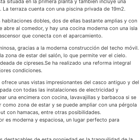
tá situada en la primera planta y también incluye una
. La terraza cuenta con una piscina privada de 19m2.
es habitaciones dobles, dos de ellas bastante amplias y con
se abre al comedor, y hay una cocina moderna con una isla
n ascensor que conecta con el aparcamiento.
minosa, gracias a la moderna construcción del techo móvil.
a zona de estar del salón, lo que permite ver el cielo.
deada de cipreses.Se ha realizado una reforma integral
jores condiciones.
 ofrece unas vistas impresionantes del casco antiguo y del
pada con todas las instalaciones de electricidad y
ear una encimera con cocina, lavavajillas y barbacoa si se
r como zona de estar y se puede ampliar con una pérgola
out con hamacas, entre otras posibilidades.
ior es moderna y espaciosa, un lugar perfecto para
s destacables de esta propiedad es la tranquilidad de la