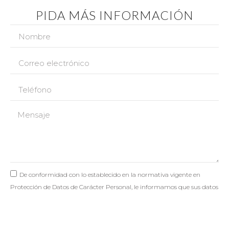
PIDA MÁS INFORMACIÓN
De conformidad con lo establecido en la normativa vigente en
Protección de Datos de Carácter Personal, le informamos que sus datos
serán incorporados al sistema de tratamiento titularidad de IBIZA
COUNTRY VILLAS SL con CIF B57182412 y domicilio social sito en
AVENIDA DE JUAN CARLOS I S/N EDIF TRANSAT LOCAL 15 07800,