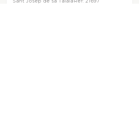
Sant Josep de sa Talaia
Ref: 21697
APARTAMENTO A POCOS PASOS DE LA PLAYA
575.000 €
VER PROPIEDAD
ibiza
Ref: 40249
TERRENO URBANO RESIDENCIAL
1.365.000 €
VER PROPIEDAD