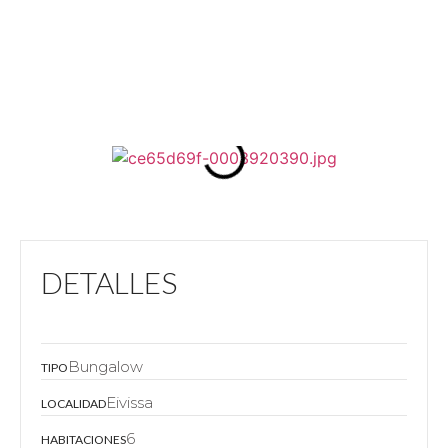
DETALLES
Bungalow
TIPO
Eivissa
LOCALIDAD
6
HABITACIONES