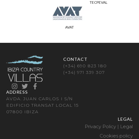
TECPEVAL
AVAT
CONTACT
(+34) 690 823 180
(+34) 971 339 307
ADDRESS
AVDA. JUAN CARLOS I S/N
EDIFICIO TRANSAT LOCAL 15
07800 IBIZA
LEGAL
Privacy Policy | Legal
Cookies policy