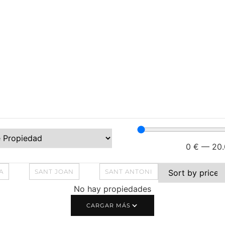
0
€
—
20
A
SANT JOAN
SANT ANTONI
No hay propiedades
CARGAR MÁS