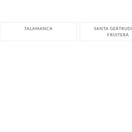
TALAMANCA
SANTA GERTRUDI
FRUITERA
IBIZA LUXURY DESTINATION