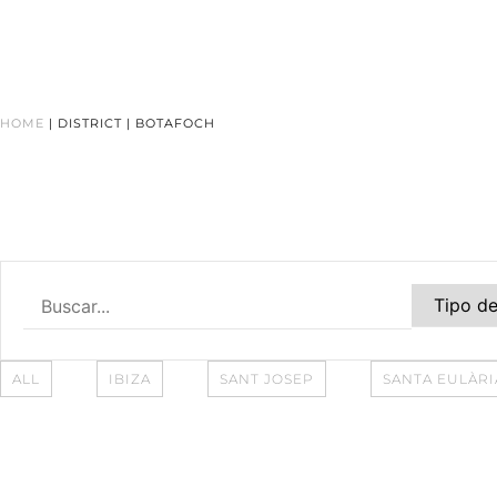
HOME
|
DISTRICT
|
BOTAFOCH
ALL
IBIZA
SANT JOSEP
SANTA EULÀRI