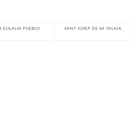
A EULALIA PUEBLO
SANT JOSEP DE SA TALAIA
PETITA I MITJANA EMPRESA D'EIVISSA I
FORMENTERA